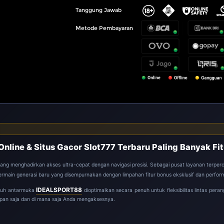
Tanggung Jawab
Metode Pembayaran
nline & Situs Gacor Slot777 Terbaru Paling Banyak Fi
ang menghadirkan akses ultra-cepat dengan navigasi presisi. Sebagai pusat layanan terpe
ain generasi baru yang disempurnakan dengan limpahan fitur bonus eksklusif dan perfor
IDEALSPORT88
uruh antarmuka
dioptimalkan secara penuh untuk fleksibilitas lintas per
kapan saja dan di mana saja Anda mengaksesnya.