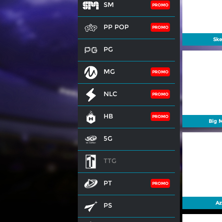
SM
PROMO
PP POP
PROMO
Ske
PG
MG
PROMO
NLC
PROMO
HB
PROMO
Big 
5G
TTG
PT
PROMO
Az
PS