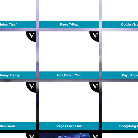
leton Thief
Rage T-Rex
Golden Tra
Money Frenzy
Hot Flavor Chili
Fuyu Phoe
tlan Gems
Vegas Cash Link
Dongdong 