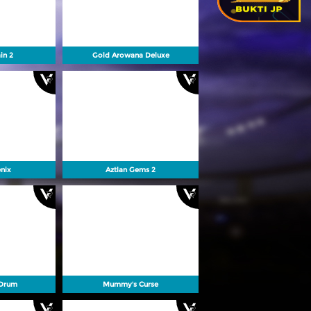
in 2
Gold Arowana Deluxe
nix
Aztlan Gems 2
Drum
Mummy's Curse