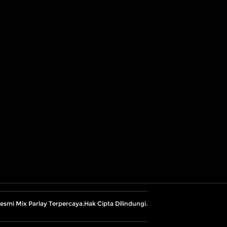
smi Mix Parlay Terpercaya.Hak Cipta Dilindungi.