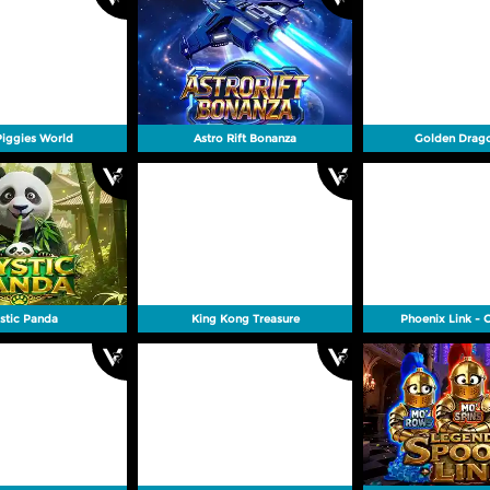
Piggies World
Astro Rift Bonanza
Golden Drag
stic Panda
King Kong Treasure
Phoenix Link - C