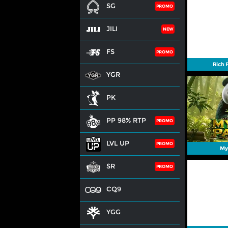
SG
PROMO
JILI
NEW
FS
PROMO
Rich 
YGR
PK
PP 98% RTP
PROMO
LVL UP
PROMO
My
SR
PROMO
CQ9
YGG