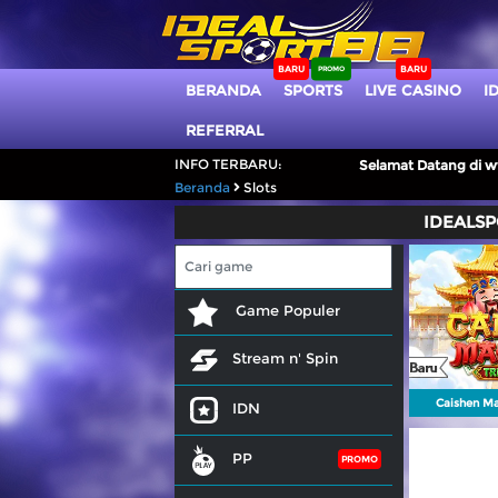
BARU
BARU
PROMO
BERANDA
SPORTS
LIVE CASINO
I
REFERRAL
INFO TERBARU:
Selamat Datang di www.Idea
Beranda
Slots
IDEALSP
Game Populer
Stream n' Spin
Caishen Ma
IDN
PP
PROMO