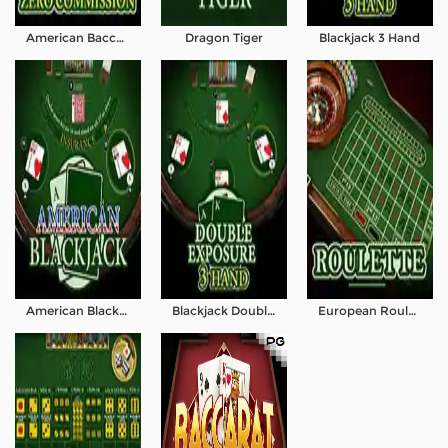
American Baccarat Zero Commission
Dragon Tiger
Blackjack 3 Hand
American Blackjack
Blackjack Double Exposure 3 Hand
European Roulette