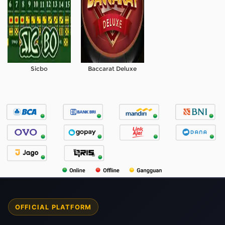
Sicbo
Baccarat Deluxe
OFFICIAL PLATFORM