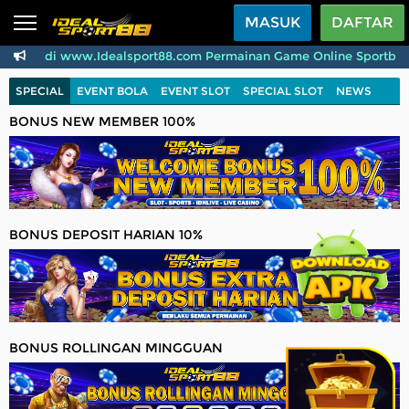
Beranda
MASUK
DAFTAR
ang di www.Idealsport88.com Permainan Game Online Sportbook, L
Sports
BARU
PROMO
SPECIAL
EVENT BOLA
EVENT SLOT
SPECIAL SLOT
NEWS
Live Casino
BARU
BONUS NEW MEMBER 100%
IDNPoker
BARU
Slots
PROMO
IDNLIVE
BARU
BONUS DEPOSIT HARIAN 10%
Stream N Spin
Arcade
PROMO
Table Games
BONUS ROLLINGAN MINGGUAN
Lottery
BARU
PROMO
IDNRaffle