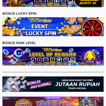
Referral
BONUS LUCKY SPIN
Promosi
Hubungi Kami
Live Chat
BONUS NAIK LEVEL
Pengaduan Customer
Pilih Bahasa:
MASUK
DAFTAR
&copy; IDEALSPORT88 - Situs Bola Resmi Mix
Parlay Terpercaya. Hak Cipta Dilindungi.