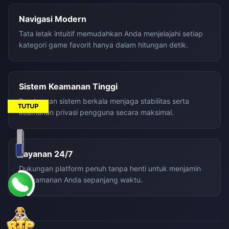
Navigasi Modern
Tata letak intuitif memudahkan Anda menjelajahi setiap
kategori game favorit hanya dalam hitungan detik.
Sistem Keamanan Tinggi
Pembaruan sistem berkala menjaga stabilitas serta
TUTUP
TUTUP
keamanan privasi pengguna secara maksimal.
Layanan 24/7
Dukungan platform penuh tanpa henti untuk menjamin
kenyamanan Anda sepanjang waktu.