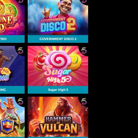
TRIO
GOVERNMENT DISCO 2
XING
Sugar High 5