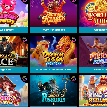
AR FRENZY
FORTUNE HORSES
FORTUNE 
ega Ace
DRAGON TIGER SHOWDOWN
FIERY BO