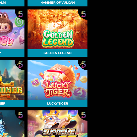
EALM
HAMMER OF VULCAN
Y
GOLDEN LEGEND
NER
LUCKY TIGER