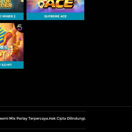
D MINER 2
SUPREME ACE
F EGYPT
smi Mix Parlay Terpercaya.Hak Cipta Dilindungi.