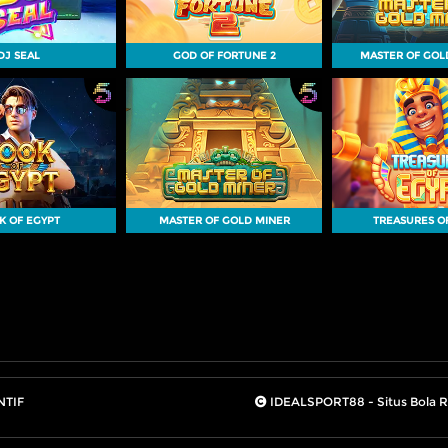
DJ SEAL
GOD OF FORTUNE 2
MASTER OF GOL
K OF EGYPT
MASTER OF GOLD MINER
TREASURES O
NTIF
IDEALSPORT88 - Situs Bola Re