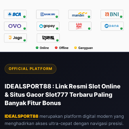
OFFICIAL PLATFORM
IDEALSPORT88 : Link Resmi Slot Online
& Situs Gacor Slot777 Terbaru Paling
Banyak Fitur Bonus
IDEALSPORT88
merupakan platform digital modern yang
menghadirkan akses ultra-cepat dengan navigasi presisi.