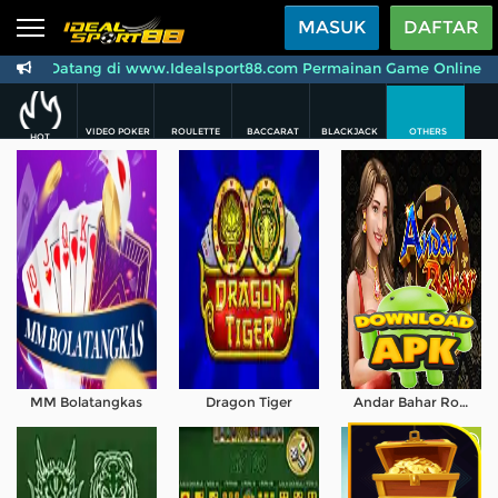
Beranda
MASUK
DAFTAR
lamat Datang di www.Idealsport88.com Permainan Game Online Spor
Sports
BARU
PROMO
Live Casino
BARU
VIDEO POKER
ROULETTE
BACCARAT
BLACKJACK
OTHERS
HOT
IDNPoker
BARU
Slots
PROMO
IDNLIVE
BARU
Stream N Spin
Arcade
PROMO
Table Games
MM Bolatangkas
Dragon Tiger
Andar Bahar Royale
Lottery
BARU
PROMO
IDNRaffle