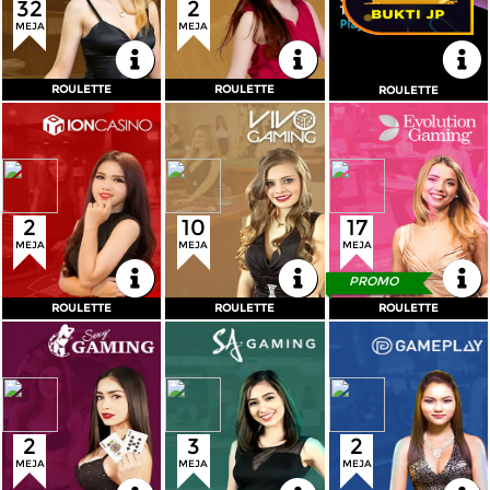
32
2
DAFTAR
MASUK
DAFTAR
MASUK
MEJA
MEJA
DAFTAR
MASUK
Referral
KEMBALI
KEMBALI
KEMBALI
Promosi
ROULETTE
ROULETTE
ROULETTE
ROULETTE
ROULETTE
Meja
Min
Max
Meja
Min
Max
Meja
Min
Max
ROULETTE
Hubungi Kami
Roulette
1Rb
20Jt
Baccarat
5Rb
30Jt
Baccarat
5Rb
30Jt
Baccarat
2Rb
10Jt
Roulette
1Rb
125Jt
Roulette
1Rb
30Jt
Sicbo
2Rb
10Jt
Live Chat
Sicbo
1Rb
125Jt
Blackjack
250Rb
30Jt
Dragon Tiger
10Rb
10Jt
Dragon Tiger
5Rb
30Jt
Special Games
10Rb
30Jt
Blackjack
10Rb
20Jt
Wheel
1Rb
10Jt
Pengaduan Customer
2
10
17
DAFTAR
MASUK
DAFTAR
MASUK
DAFTAR
MASUK
MEJA
MEJA
MEJA
Pilih Bahasa:
KEMBALI
KEMBALI
KEMBALI
PROMO
ROULETTE
ROULETTE
ROULETTE
ROULETTE
ROULETTE
ROULETTE
Meja
Min
Max
Meja
Min
Max
Meja
Min
Max
Baccarat
5Rb
30Jt
Baccarat
10Rb
30Jt
Baccarat
1Rb
30Jt
Sicbo
500
250Rb
MASUK
DAFTAR
Dragon Tiger
10Rb
30Jt
Dragon Tiger
1Rb
30Jt
Roulette
1Rb
300Rb
Sicbo
10Rb
30Jt
Roulette
1Rb
30Jt
Dragon Tiger
5Rb
1,9Jt
Roulette
10Rb
30Jt
Sicbo
1Rb
30Jt
Special Games
500
1,9Jt
&copy; IDEALSPORT88 - Situs Bola Resmi Mix
2
3
2
Parlay Terpercaya. Hak Cipta Dilindungi.
DAFTAR
MASUK
DAFTAR
MASUK
DAFTAR
MASUK
MEJA
MEJA
MEJA