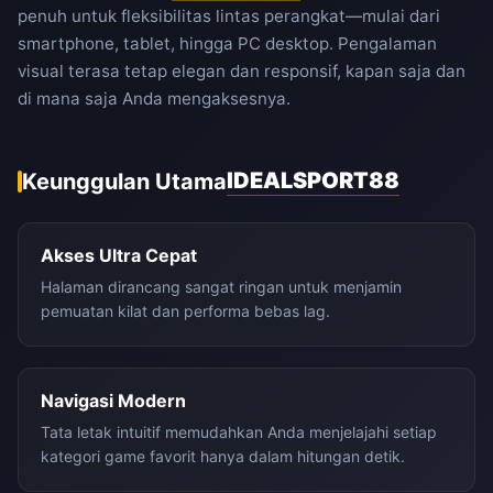
penuh untuk fleksibilitas lintas perangkat—mulai dari
smartphone, tablet, hingga PC desktop. Pengalaman
visual terasa tetap elegan dan responsif, kapan saja dan
di mana saja Anda mengaksesnya.
IDEALSPORT88
Keunggulan Utama
Akses Ultra Cepat
Halaman dirancang sangat ringan untuk menjamin
pemuatan kilat dan performa bebas lag.
Navigasi Modern
Tata letak intuitif memudahkan Anda menjelajahi setiap
kategori game favorit hanya dalam hitungan detik.