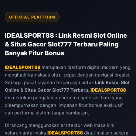
OFFICIAL PLATFORM
IDEALSPORT88 : Link Resmi Slot Online
& Situs Gacor Slot777 Terbaru Paling
Banyak Fitur Bonus
IDEALSPORT88
merupakan platform digital modern yang
menghadirkan akses ultra-cepat dengan navigasi presisi.
Sebagai pusat layanan terpercaya untuk
Link Resmi Slot
Online & Situs Gacor Slot777 Terbaru
,
IDEALSPORT88
memberikan pengalaman bermain generasi baru yang
disempurnakan dengan limpahan fitur bonus eksklusif
dan performa sistem tanpa hambatan.
Dirancang menggunakan arsitektur web masa kini,
seluruh antarmuka
IDEALSPORT88
dioptimalkan secara